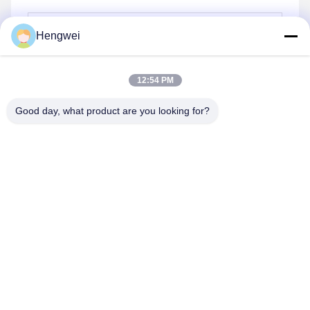
Hengwei
12:54 PM
भेजना
Good day, what product are you looking for?
Guangzong County Hengwei Bicycle Co., Ltd.
993173378@qq.com
86-0319-7262189
डोंगपु औद्योगिक क्षेत्र, फेंगजियाझाई शहर, गुआंगज़ोंग काउंटी