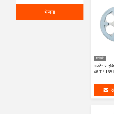
भेजना
विडियो
माउंटेन साइकिल
46 T * 165 
सर