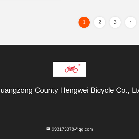
1
2
3
uangzong County Hengwei Bicycle Co., Lt
993173378@qq.com