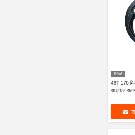
विडियो
48T 170 मिमी
साइकिल सहाय
सर