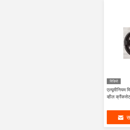
विडियो
एल्यूमीनियम म
व्हील क्रैं
सर