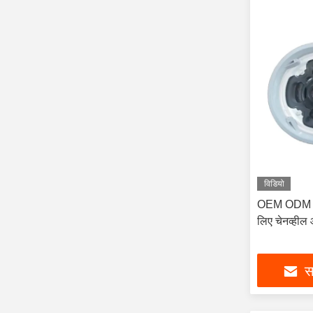
विडियो
OEM ODM सड
लिए चेनव्हील 
सर