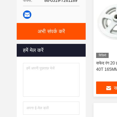
फैक्स:
86-0319-7261189
अभी संपर्क करें
हमें मेल करें
विडियो
सफेद रंग 20 इ
40T 165MM
सर