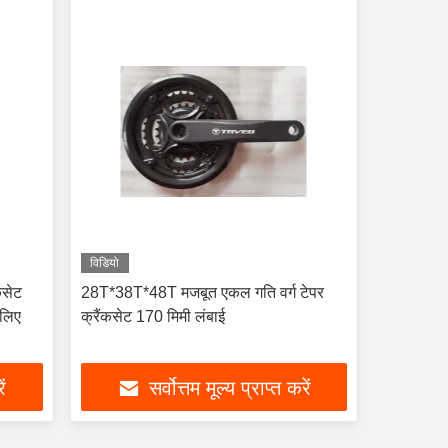
विडियो
कसेट
28T*38T*48T मजबूत एकल गति वर्ग टेपर
 लिए
क्रैंकसेट 170 मिमी लंबाई
ें
सर्वोत्तम मूल्य प्राप्त करें