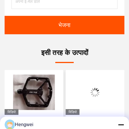
भेजना
इसी तरह के उत्पादों
विडियो
विडियो
एल्यूमीनियम माउंटेन बाइक
विनिमेय पिन हल्के माउंटेन बाइक
Hengwei
क्लिपलेस पेडल दो तरफा
पेडल प्लेटफार्म साइकिल पेडल