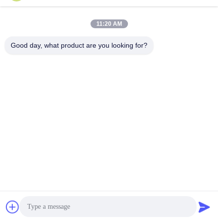
प्लेटफार्म प्रकार
300 ग्राम
11:20 AM
सर्वोत्तम मूल्य प्राप्त करें
सर्वोत्तम मूल्य प्राप्त करें
Good day, what product are you looking for?
Guangzong County Hengwei Bicycle Co., Ltd.
993173378@qq.com
86-0319-7262189
डोंगपु औद्योगिक क्षेत्र, फेंगजियाझाई शहर, गुआंगज़ोंग काउंटी
चीन अच्छी गुणवत्ता बच्चों की साइकिलें आपूर्तिकर्ता. कॉपीराइट © 2024
children-bicycles.com . सर्वाधिकार सुरक्षित।